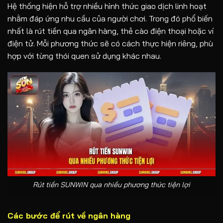
Hệ thống hiện hỗ trợ nhiều hình thức giao dịch linh hoạt
nhằm đáp ứng nhu cầu của người chơi. Trong đó phổ biến
nhất là rút tiền qua ngân hàng, thẻ cào điện thoại hoặc ví
điện tử. Mỗi phương thức sẽ có cách thực hiện riêng, phù
hợp với từng thói quen sử dụng khác nhau.
Rút tiền SUNWIN qua nhiều phương thức tiện lợi
Các bước để rút về ngân hàng