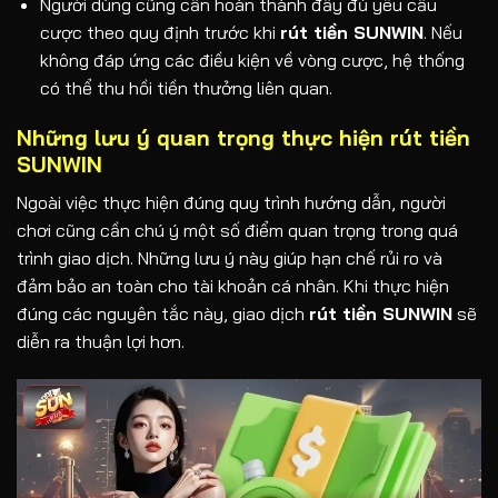
Người dùng cũng cần hoàn thành đầy đủ yêu cầu
cược theo quy định trước khi
rút tiền SUNWIN
. Nếu
không đáp ứng các điều kiện về vòng cược, hệ thống
có thể thu hồi tiền thưởng liên quan.
Những lưu ý quan trọng thực hiện rút tiền
SUNWIN
Ngoài việc thực hiện đúng quy trình hướng dẫn, người
chơi cũng cần chú ý một số điểm quan trọng trong quá
trình giao dịch. Những lưu ý này giúp hạn chế rủi ro và
đảm bảo an toàn cho tài khoản cá nhân. Khi thực hiện
đúng các nguyên tắc này, giao dịch
rút tiền SUNWIN
sẽ
diễn ra thuận lợi hơn.